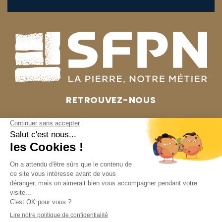
RETROUVEZ-NOUS
ZA de Guibray
14 rue Lavoisier
14700 Falaise
OUVERTURE
Horaire d’ouverture au public du lundi au vendredi
de 8h à 12h et de 13h30 à 17h30