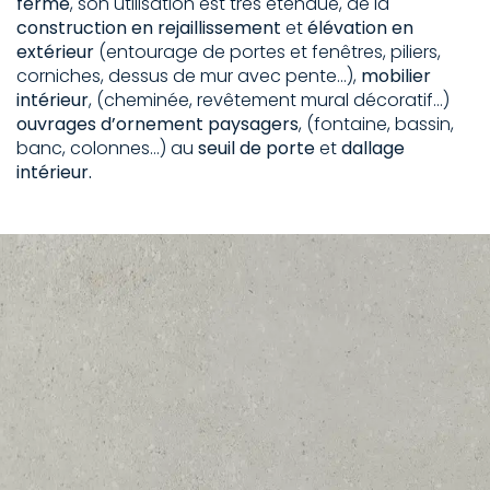
ferme
, son utilisation est très étendue, de la
construction en rejaillissement
et
élévation en
extérieur
(entourage de portes et fenêtres, piliers,
corniches, dessus de mur avec pente…),
mobilier
intérieur
, (cheminée, revêtement mural décoratif…)
ouvrages d’ornement paysagers
, (fontaine, bassin,
banc, colonnes…) au
seuil de porte
et
dallage
intérieur.