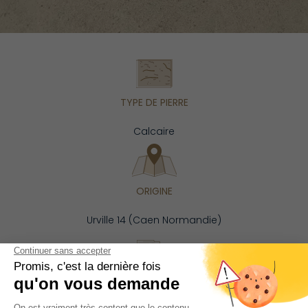
TYPE DE PIERRE
Calcaire
ORIGINE
Urville 14 (Caen Normandie)
NATURE