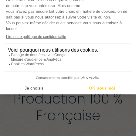
Calcaire bioclastique fin, étage Bathonien - 160
millions d'années
ASPECT
Grain fin sur fond blanc crème
Production 100 %
Française